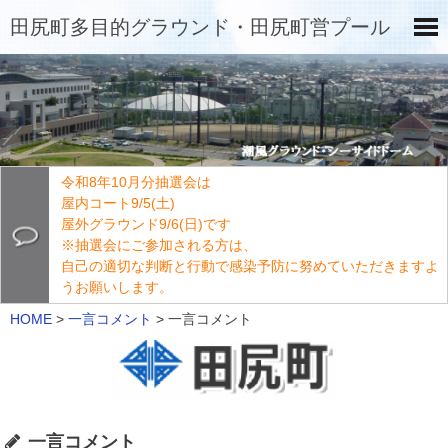
田尻町多目的グラウンド・田尻町営プール
令和8年10月分抽選会は
屋内コート9/5(土)
屋外グラウンド9/6(日)です
※抽選会にご参加される方は、
自己の適切な判断と行動で感染予防に努めていただきますよ
うお願いします。
HOME
>
一言コメント
>
一言コメント
一言コメント