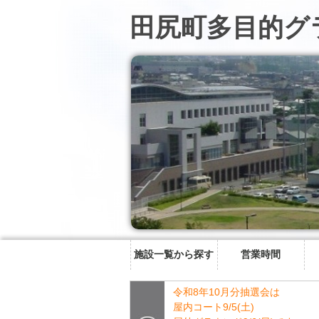
田尻町多目的グ
施設一覧から探す
営業時間
令和8年10月分抽選会は
屋内コート9/5(土)