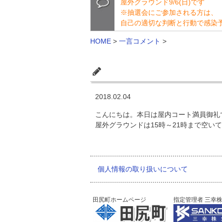
屋外グラウンド9/6(日)です
※抽選会にご参加される方は、
自己の適切な判断と行動で感染
HOME
>
一言コメント
>
2018.02.04
こんにちは。本日は屋内コート満員御礼
屋外グラウンドは15時～21時まで空い
個人情報の取り扱いについて
田尻町ホームページ
指定管理者 三幸