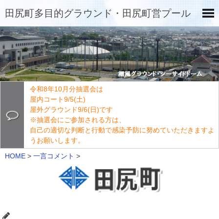
田尻町多目的グラウンド・田尻町営プール
令和8年10月分抽選会は
屋内コート9/5(土)
屋外グラウンド9/6(日)です
※抽選会にご参加される方は、
自己の適切な判断と行動で感染予防に努めていただきますよ
うお願いします。
HOME
>
一言コメント
>