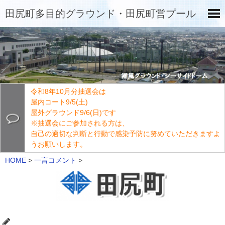
田尻町多目的グラウンド・田尻町営プール
令和8年10月分抽選会は
屋内コート9/5(土)
屋外グラウンド9/6(日)です
※抽選会にご参加される方は、
自己の適切な判断と行動で感染予防に努めていただきますよ
うお願いします。
HOME
>
一言コメント
>