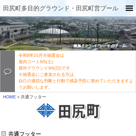
田尻町多目的グラウンド・田尻町営プール
令和8年10月分抽選会は
屋内コート9/5(土)
屋外グラウンド9/6(日)です
※抽選会にご参加される方は、
自己の適切な判断と行動で感染予防に努めていただきますよ
うお願いします。
HOME
>
共通フッター
共通フッター