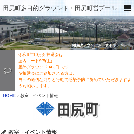
田尻町多目的グラウンド・田尻町営プール
令和8年10月分抽選会は
屋内コート9/5(土)
屋外グラウンド9/6(日)です
※抽選会にご参加される方は、
自己の適切な判断と行動で感染予防に努めていただきますよ
うお願いします。
HOME
>
教室・イベント情報
教室・イベント情報